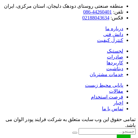
منطقه صنعتی روستای دودهک دلیجان، استان مرکزی، ایران
تلفن:
44260401-086
فکس:
02188043634
درباره ما
دانش فنی
کنترل کیفیت
لجستیک
صادرات
کاربردها
دیتاشیت
خدمات مشتریان
پایایی محیط زیست
مقالات
فرصت استخدام
اخبار
تماس با ما
امی حقوق این وب سایت متعلق به شرکت فرایند پودر الوان می
شد.