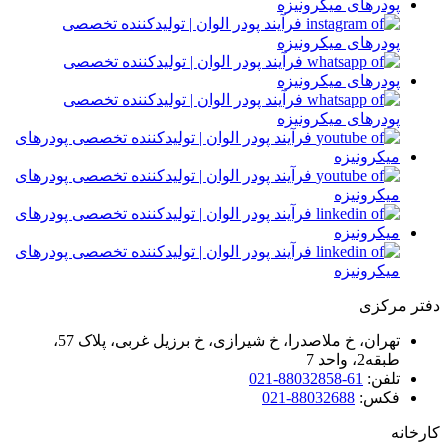
تر مرکزی
تهران، خ ملاصدرا، خ شیرازی، خ برزیل غربی، پلاک 57،
طبقه2، واحد 7
تلفن:
61-88032858-021
فکس:
88032688-021
رخانه