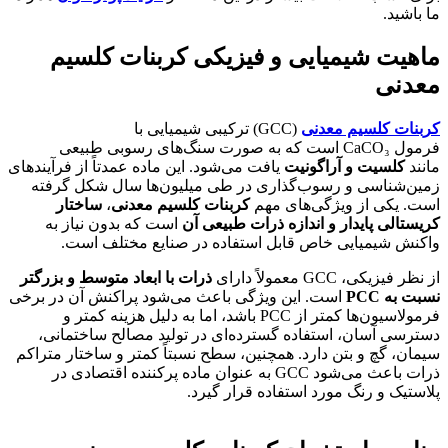
 باشید.
اهیت شیمیایی و فیزیکی کربنات کلسیم
عدنی
بنات کلسیم معدنی
(GCC) ترکیبی شیمیایی با
فرمول CaCO₃ است که به صورت سنگ‌های رسوبی طبیعی
نند
کلسیت و آراگونیت
یافت می‌شود. این ماده عمدتاً از فرآیندهای
ین‌شناسی و رسوب‌گذاری در طی میلیون‌ها سال شکل گرفته
ت. یکی از ویژگی‌های مهم
کربنات کلسیم معدنی
،
ساختار
یستالی پایدار و اندازه ذرات طبیعی آن
است که بدون نیاز به
کنش شیمیایی خاص قابل استفاده در صنایع مختلف است.
نظر فیزیکی، GCC معمولاً دارای
ذرات با ابعاد متوسط و بزرگتر
بت به
PCC
است. این ویژگی باعث می‌شود پراکنش آن در برخی
فرمولاسیون‌ها کمتر از PCC باشد، اما به دلیل هزینه کمتر و
ترسی آسان، استفاده گسترده‌ای در تولید مصالح ساختمانی،
مان، گچ و بتن دارد. همچنین، سطح نسبتاً کمتر و ساختار متراکم
ذرات باعث می‌شود GCC به عنوان ماده پرکننده اقتصادی در
استیک و رنگ مورد استفاده قرار گیرد.