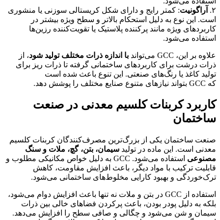
تفاده می‌شود.
آراگونیت
: کمتر رایج و دارای شکل کریستالی سوزنی یا منشوری
ت. این نوع به دلیل استحکام بالاتر و سطح ویژه بیشتر در
ربردهای ویژه مانند پرکننده پلاستیک یا تقویت‌کننده رزین‌ها
تفاده می‌شود.
وه بر این، GCC می‌تواند
با اندازه ذرات مختلف تولید شود
، از
ات درشت برای کاربردهای ساختمانی گرفته تا ذرات ریز برای
لید کاغذ یا رنگ‌های صنعتی. این تنوع باعث شده است
تنوع صنایع مختلف را پوشش دهد.
اربرد کربنات کلسیم معدنی در صنعت
اختمان
عت ساختمان یکی از بزرگ‌ترین مصرف‌کنندگان کربنات کلسیم
دنی است. این ماده در تولید
سیمان، بتن، گچ، ملات و سنگ
صنوعی
استفاده می‌شود. GCC به دلیل خواص مکانیکی مطلوب و
بلیت ترکیب با مواد دیگر، باعث افزایش مقاومت، کاهش
ک‌خوردگی و بهبود کارایی مخلوط‌های ساختمانی می‌شود.
استفاده از GCC در بتن و ملات نه تنها باعث افزایش دوام می‌شود،
که به دلیل پودر بودن، باعث پرکردن فضاهای خالی بین ذرات
مان و شن می‌شود و چگالی و صافی سطح را افزایش می‌دهد.