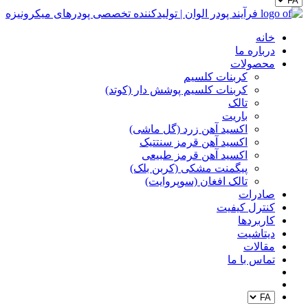
خانه
درباره ما
محصولات
کربنات کلسیم
کربنات کلسیم پوشش دار (کوتد)
تالک
باریت
اکسید آهن زرد (گل ماشی)
اکسید آهن قرمز سنتتیک
اکسید آهن قرمز طبیعی
پیگمنت مشکی (کربن بلک)
تالک افغان (سوپروایت)
صادرات
کنترل کیفیت
کاربردها
دیتاشیت
مقالات
تماس با ما