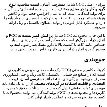
یای اصلی GCC شامل
دسترسی آسان، قیمت مناسب، تنوع
ید و کاربرد در صنایع مختلف
است. این ماده اقتصادی‌ترین گزینه
ای تولیدکنندگانی است که به دنبال افزایش حجم مواد و کاهش
هزینه هستند. همچنین GCC قابلیت ترکیب با بسیاری از مواد پایه را
رد و عملکرد قابل قبولی در تولید مصالح، پلاستیک و رنگ ارائه
‌دهد.
 این حال، محدودیت GCC شامل
پراکنش کمتر نسبت به
PCC
و
دازه ذرات بزرگ‌تر
است که ممکن است در کاربردهای بسیار
اس مانند کاغذ با کیفیت بالا یا دارو مشکل‌ساز شود. انتخاب
یح گرید و اندازه ذرات برای کاربرد خاص اهمیت بالایی دارد.
مع‌بندی
کربنات کلسیم معدنی (GCC) یک ماده معدنی طبیعی و کاربردی
ت که در صنایع ساختمانی، پلاستیک، کاغذ، رنگ و حتی کشاورزی
رف می‌شود. ویژگی‌های GCC مانند
دسترسی آسان، قیمت
تصادی و قابلیت استفاده در گریدهای مختلف
آن را به یک ماده پایه
م برای تولید صنعتی تبدیل کرده است. با شناخت دقیق خواص،
کاربردها و محدودیت‌های GCC، تولیدکنندگان می‌توانند محصولات با
فیت، مقرون به صرفه و عملکرد پایدار تولید کنند.