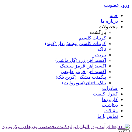
ورود
عضویت
خانه
درباره ما
محصولات
بازگشت
کربنات کلسیم
کربنات کلسیم پوشش دار (کوتد)
تالک
باریت
اکسید آهن زرد (گل ماشی)
اکسید آهن قرمز سنتتیک
اکسید آهن قرمز طبیعی
پیگمنت مشکی (کربن بلک)
تالک افغان (سوپروایت)
صادرات
کنترل کیفیت
کاربردها
دیتاشیت
مقالات
تماس با ما