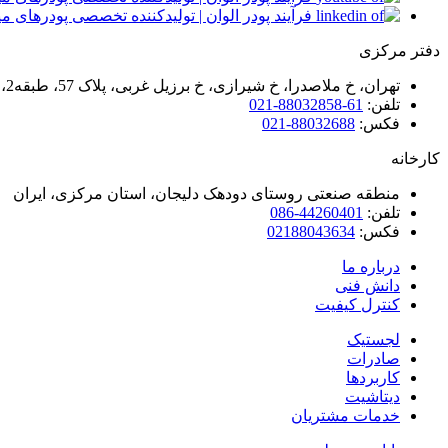
دفتر مرکزی
تهران، خ ملاصدرا، خ شیرازی، خ برزیل غربی، پلاک 57، طبقه2، واحد 7
تلفن:
61-88032858-021
فکس:
88032688-021
کارخانه
منطقه صنعتی روستای دودهک دلیجان، استان مرکزی، ایران
تلفن:
44260401-086
فکس:
02188043634
درباره ما
دانش فنی
کنترل کیفیت
لجستیک
صادرات
کاربردها
دیتاشیت
خدمات مشتریان