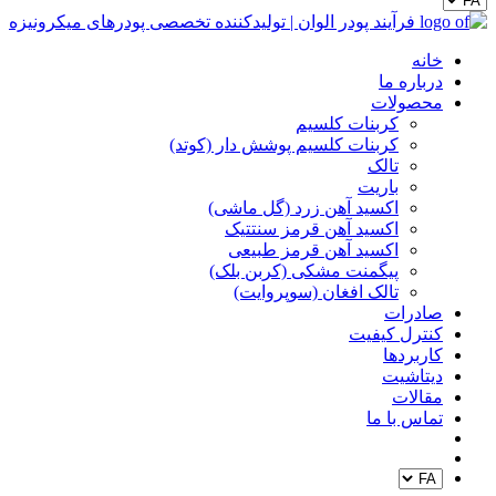
خانه
درباره ما
محصولات
کربنات کلسیم
کربنات کلسیم پوشش دار (کوتد)
تالک
باریت
اکسید آهن زرد (گل ماشی)
اکسید آهن قرمز سنتتیک
اکسید آهن قرمز طبیعی
پیگمنت مشکی (کربن بلک)
تالک افغان (سوپروایت)
صادرات
کنترل کیفیت
کاربردها
دیتاشیت
مقالات
تماس با ما