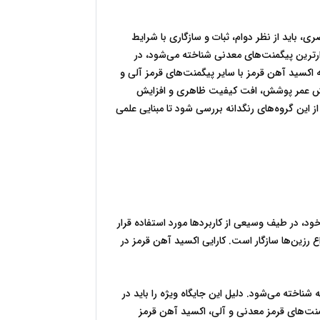
رنگ قرمز همواره یکی از مهم‌ترین و پرکاربردترین طیف‌های رنگی در صنایع رنگ و پوشش بوده است؛ طیفی که علاوه بر جذابیت بصری، باید از نظر دوام، ثبات و سازگاری با شرایط 
مختلف محیطی نیز عملکرد قابل اعتمادی داشته باشد. در میان رنگدانه‌های قرمز، اکسید آهن قرمز به‌عنوان یکی از قدیمی‌ترین و پایدارترین پیگمنت‌های معدنی شناخته می‌شود، در 
حالی که پیگمنت‌های قرمز آلی با تنوع رنگی و شفافیت بالاتر، جایگاه خاص خود را در برخی کاربردهای تخصصی پیدا کرده‌اند. مقایسه اکسید آهن قرمز با سایر پیگمنت‌های قرمز آلی و 
معدنی از نظر کارایی و دوام، موضوعی کلیدی برای تولیدکنندگان رنگ و پوشش است؛ زیرا انتخاب نادرست پیگمنت می‌تواند به کاهش عمر پوشش، افت کیفیت ظاهری و افزایش 
هزینه‌های نگهداری منجر شود. در این مقاله تلاش شده است با نگاهی تحلیلی و واقع‌بینانه، تفاوت‌ها، مزایا و محدودیت‌های هر یک از این گروه‌های رنگدانه بررسی شود تا مبنایی علمی 
اکسید آهن قرمز یکی از پرمصرف‌ترین پیگمنت‌های معدنی در صنعت رنگ است که به دلیل ساختار شیمیایی پایدار و مقاومت بالای خود، در طیف وسیعی از کاربردها مورد استفاده قرار 
می‌گیرد. این رنگدانه که عمدتاً بر پایه فاز معدنی هماتیت شکل گرفته است، رنگی مات، گرم و یکنواخت ایجاد می‌کند و به‌خوبی با انواع رزین‌ها سازگار است. کارایی اکسید آهن قرمز در 
در بسیاری از صنایع، از جمله تولید رنگ‌های نما، پوشش‌های ضدخوردگی و بتن‌های رنگی، اکسید آهن قرمز به‌عنوان یک پیگمنت پایه شناخته می‌شود. دلیل این جایگاه ویژه را باید در 
ترکیبی از دوام بالا، ثبات رنگ در برابر نور و شرایط جوی، و همچنین دسترسی آسان و قیمت مناسب جست‌وجو کرد. در مقایسه پیگمنت‌های قرمز معدنی و آلی، اکسید آهن قرمز 