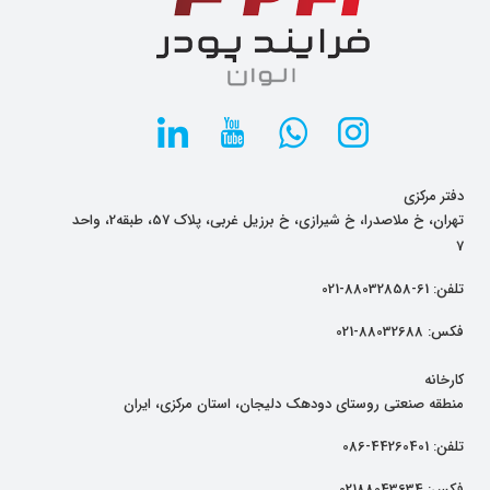
دفتر مرکزی
تهران، خ ملاصدرا، خ شیرازی، خ برزیل غربی، پلاک 57، طبقه2، واحد
7
تلفن:
61-88032858-021
فکس:
88032688-021
کارخانه
منطقه صنعتی روستای دودهک دلیجان، استان مرکزی، ایران
تلفن:
44260401-086
فکس:
02188043634