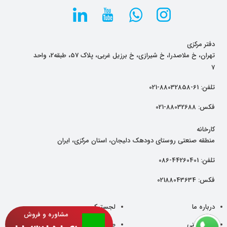
دفتر مرکزی
تهران، خ ملاصدرا، خ شیرازی، خ برزیل غربی، پلاک 57، طبقه2، واحد
7
تلفن:
61-88032858-021
فکس:
88032688-021
کارخانه
منطقه صنعتی روستای دودهک دلیجان، استان مرکزی، ایران
تلفن:
44260401-086
فکس:
02188043634
درباره ما
لجستیک
مشاوره و فروش
دانش فنی
صادرات