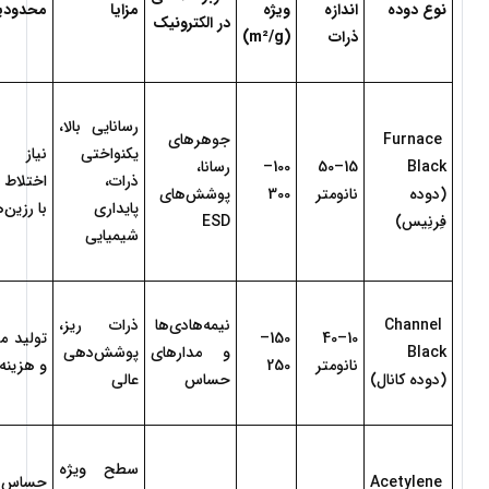
نوع دوده
اندازه 
ویژه 
مزایا
محدودیت‌
در الکترونیک
ذرات
(m²/g)
رسانایی بالا، 
Furnace 
جوهرهای 
یکنواختی 
Black 
15–50 
100–
رسانا، 
ذرات، 
(دوده 
نانومتر
300
پوشش‌های 
پایداری 
با رزین‌ها
فِرنِیس)
ESD
شیمیایی
Channel 
نیمه‌هادی‌ها 
ذرات ریز، 
150–
10–40 
Black 
و مدارهای 
پوشش‌دهی 
نانومتر
250
و هزینه ب
(دوده کانال)
حساس
عالی
سطح ویژه 
Acetylene 