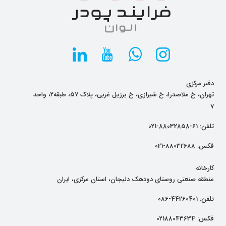
دفتر مرکزی
تهران، خ ملاصدرا، خ شیرازی، خ برزیل غربی، پلاک 57، طبقه2، واحد
7
تلفن:
61-88032858-021
فکس:
88032688-021
کارخانه
منطقه صنعتی روستای دودهک دلیجان، استان مرکزی، ایران
تلفن:
44260401-086
فکس:
02188043634