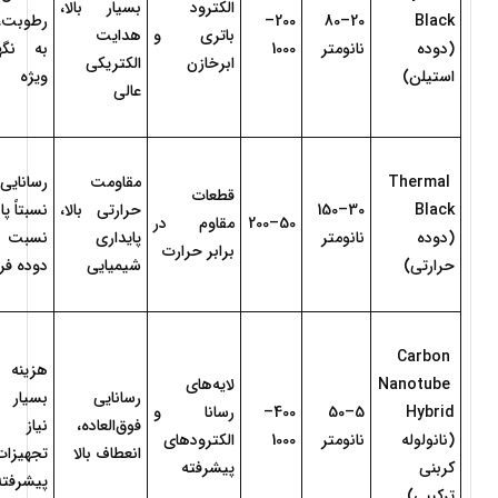
الکترود 
بسیار بالا، 
200–
20–80 
Black 
باتری و 
هدایت 
(دوده 
نانومتر
1000
ابرخازن
الکتریکی 
استیلن)
ویژه
عالی
Thermal 
مقاومت 
ر
قطعات 
Black 
30–150 
حرارتی بالا، 
50–200
مقاوم در 
(دوده 
نانومتر
پایداری 
برابر حرارت
حرارتی)
شیمیایی
دوده ف
Carbon 
Nanotube 
لایه‌های 
رسانایی 
Hybrid 
5–50 
400–
رسانا و 
فوق‌العاده، 
(نانولوله 
نانومتر
1000
الکترودهای 
انعطاف بالا
کربنی 
پیشرفته
پیشرفته
ترکیبی)