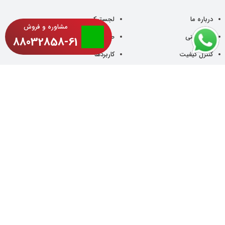
درباره ما
لجستیک
مشاوره و فروش
دانش فنی
صادرات
88032858-61
کنترل کیفیت
کاربردها
دیتاشیت
خدمات مشتریان
پایایی محیط زیست
مقالات
فرصت استخدام
اخبار
تماس با ما
تمامی حقوق این وب سایت متعلق به شرکت فرایند پودر الوان می باشد.