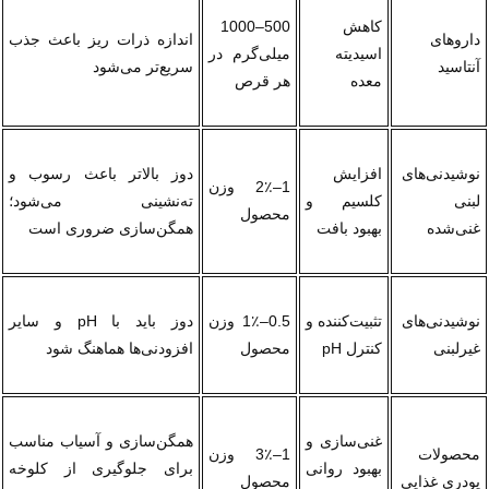
کاهش 
500–1000 
داروهای 
اندازه ذرات ریز باعث جذب 
اسیدیته 
میلی‌گرم در 
آنتاسید
سریع‌تر می‌شود
معده
هر قرص
نوشیدنی‌های 
افزایش 
دوز بالاتر باعث رسوب و 
1–2٪ وزن 
لبنی 
کلسیم و 
ته‌نشینی می‌شود؛ 
محصول
غنی‌شده
بهبود بافت
همگن‌سازی ضروری است
نوشیدنی‌های 
تثبیت‌کننده و 
0.5–1٪ وزن 
دوز باید با pH و سایر 
غیرلبنی
کنترل pH
محصول
افزودنی‌ها هماهنگ شود
غنی‌سازی و 
همگن‌سازی و آسیاب مناسب 
محصولات 
1–3٪ وزن 
بهبود روانی 
برای جلوگیری از کلوخه 
پودری غذایی
محصول