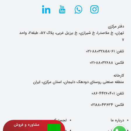
دفتر مرکزی
تهران، خ ملاصدرا، خ شیرازی، خ برزیل غربی، پلاک 57، طبقه2، واحد
7
تلفن:
61-88032858-021
فکس:
88032688-021
کارخانه
منطقه صنعتی روستای دودهک دلیجان، استان مرکزی، ایران
تلفن:
44260401-086
فکس:
02188043634
درباره ما
لجستیک
مشاوره و فروش
دانش فنی
صادرات