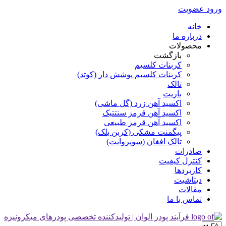
ورود
عضویت
خانه
درباره ما
محصولات
بازگشت
کربنات کلسیم
کربنات کلسیم پوشش دار (کوتد)
تالک
باریت
اکسید آهن زرد (گل ماشی)
اکسید آهن قرمز سنتتیک
اکسید آهن قرمز طبیعی
پیگمنت مشکی (کربن بلک)
تالک افغان (سوپروایت)
صادرات
کنترل کیفیت
کاربردها
دیتاشیت
مقالات
تماس با ما