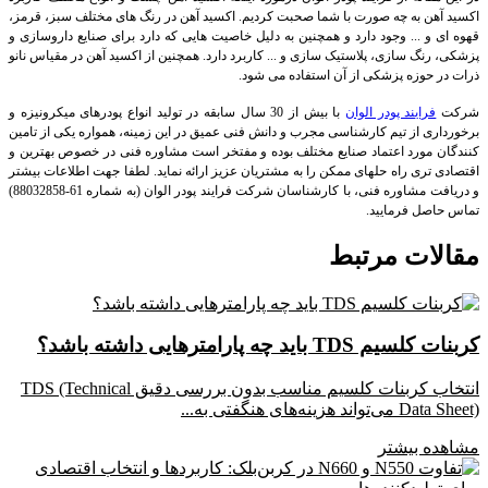
اکسید آهن به چه صورت با شما صحبت کردیم. اکسید آهن در رنگ های مختلف سبز، قرمز،
قهوه ای و ... وجود دارد و همچنین به دلیل خاصیت هایی که دارد برای صنایع داروسازی و
پزشکی، رنگ سازی، پلاستیک سازی و ... کاربرد دارد. همچنین از اکسید آهن در مقیاس نانو
ذرات در حوزه پزشکی از آن استفاده می شود.
شرکت
فرایند پودر الوان
با بیش از 30 سال سابقه در تولید انواع پودرهای میکرونیزه و
برخورداری از تیم کارشناسی مجرب و دانش فنی عمیق در این زمینه، همواره یکی از تامین
کنندگان مورد اعتماد صنایع مختلف بوده و مفتخر است مشاوره فنی در خصوص بهترین و
اقتصادی تری راه حلهای ممکن را به مشتریان عزیز ارائه نماید. لطفا جهت اطلاعات بیشتر
و دریافت مشاوره فنی، با کارشناسان شرکت فرایند پودر الوان (به شماره 61-88032858)
تماس حاصل فرمایید.
مقالات مرتبط
کربنات کلسیم TDS باید چه پارامترهایی داشته باشد؟
انتخاب کربنات کلسیم مناسب بدون بررسی دقیق TDS (Technical
Data Sheet) می‌تواند هزینه‌های هنگفتی به...
مشاهده بیشتر