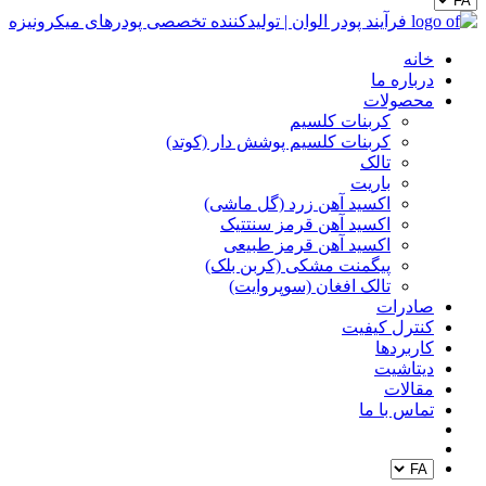
خانه
درباره ما
محصولات
کربنات کلسیم
کربنات کلسیم پوشش دار (کوتد)
تالک
باریت
اکسید آهن زرد (گل ماشی)
اکسید آهن قرمز سنتتیک
اکسید آهن قرمز طبیعی
پیگمنت مشکی (کربن بلک)
تالک افغان (سوپروایت)
صادرات
کنترل کیفیت
کاربردها
دیتاشیت
مقالات
تماس با ما