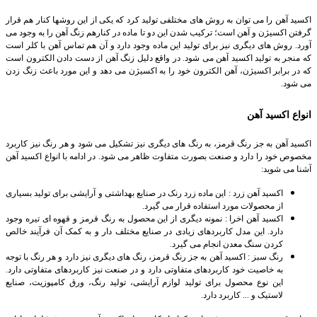
اکسید آهن را می توان به روش های مختلفی تولید کرد که یکی از این روشها کنار هم قرار
گرفتن اکسیژن و آهن است؛ ترکیب شدن این دو تا ماده در کنارهم زنگ آهن را به وجود می
آورد. روش های دیگری نیز برای تولید این ماده وجود دارد و آن هم تماس آهن با کلر است
که منجر به تولید اکسید آهن می شود. در واقع دلیل زنگ آهن از دست دادن الکترون است
که در برابر اکسیژن، آهن الکترون خود را به اکسیژن می دهد و این مورد باعث زنگ زدن
می شود.
انواع اکسید آهن
اکسید آهن به جز رنگ قرمز، به رنگ های دیگری نیز تشکیل می شود و هر رنگ نیز کاربرد
مخصوص خود را دارد و صنعت بصورت متفاوت ظاهر می شود. در ادامه با انواع اکسید آهن
آشنا می شوید:
اکسید آهن زرد : این ماده زرد رنک در صنایع بهداشتی و آرایشی برای تولید بسیاری
از محصولات مورد استفاده قرار می گیرد.
اکسید آهن اخرا : نمونه دیگری از این محصول به رنگ قرمز و قهوه ای تیره وجود
دارد. این مدل کاربردهای زیادی در صنایع مختلف دار و به کمک آن فرآیند خالص
کردن سنگ معدن انجام می گیرد.
رنگ سبز : اکسید آهن به جز رنگ قرمز، رنگ های دیگری نیز دارد و هر رنگ با توجه
به خاصیت خود کاربردهای متفاوتی دارد و در صنعت نیز کاربردهای متفاوتی دارد.
این نوع محصول برای تولید لوازم آرایشی، تولید رنگ، ورق کامپوزیت، صنایع
لاستیک و ... کاربرد دارد.