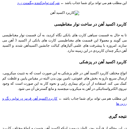
این مطلب هم می تواند برای شما جذاب باشد ←
شرکت تولیدکننده پیگمنت زرد
کاربرد اکسید آهن در ساخت نوار مغناطیسی
تا به حال به قسمت سیاهی کارت های بانکی نگاه کردید، به آن قسمت نوار مغناطیسی
می گویند و معمولا این قسمت های مغناطیسی کارت های بانکی از اکسید 3 آهن می
سازند. امروزه با پیشرفت های علمی آلیاژهای کبالت جانشین اکسیدآهن شدند و اکسید
آهن دیگر چندان کاربردی در این زمینه ندارد.
کاربرد اکسید آهن در پزشکی
انواع مختلف کاربرد اکسید آهن در علم پزشکی به این صورت است که به تثبیت میکروبی،
ارسال سریع دارو به بخش های عفونتی، تامین یون بدن البته در مقیاس پایین و غلظت کم
کمک می کند. استفاده از آن برای بیماری زایی و نحوه کار به این صورت است که وجود
نیروی الکترواستاتیکی در آهن به میکروب میچسبد و مانع گسترش آن می شود.
این مطلب هم می تواند برای شما جذاب باشد ←
کاربرد اکسید آهن قرمز در تولید رنگ و
رزین ها
نتیجه گیری
در این مقاله از فرآیند پودر الوان درمورد اینکه اکسید آهن چست و انواع مختلف کاربرد