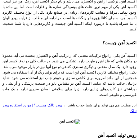
اکسید آهن، ترکیبی از آهن و اکسیژن می باشد و نام دیگر اکسید آهن، زنگ آهن نیز است.
اکسید آهن یکی از مهم ترین علت های پوسیدگی سازه ها و فلزات است. اما این ماده با
وجود تمامی مزایا و معایب کاربردهای زیادی در صنایع دارد. یکی از انواع مختلف کاربرد
اکسید آهن، به جای کاتالیزورها و رنگدانه ها است. در ادامه این مطلب از فرآیند پودر الوان
با ما همراه باشید تا درمورد اینکه اکسید آهن چیست و کاربردهایی دارد با شما صحبت
کنیم.
اکسید آهن چیست؟
اکسید آهن یکی از انواع ترکیبات معدنی که از ترکیب آهن و اکسیژن بدست می آید. معمولا
در مکان هایی که فلز آهن رطوبت دارد، تشکیل می شود. در حالت کلی دو نوع اکسید آهن
وجود دارد. یک مدل معدنی و دیگری سنتزی که هر دو نوع آنها نیز در بازار موجود می باشد.
یکی از انواع مختلف کاربرد اکسید آهن این است که برای تولید رنگ از آن استفاده می شود.
همچنین از این ماده امروزه برای کاشی سازی و جوهر چاپ نیز استفاده می شود. شاید
برایتان جالب باشد که بدانید اکسید آهن در مقیاس نانو در صنعت پزشکی و آرایشی و
بهداشتی نیز کاربردهای زیادی دارد، زیرا برای سلامتی انسان ضرری ندارد و یک ماده
غیرسمی و طبیعی است.
این مطلب هم می تواند برای شما جذاب باشد ←
پودر تالک چیست؟ | موارد استفاده پودر
تالک
روش تولید اکسید آهن