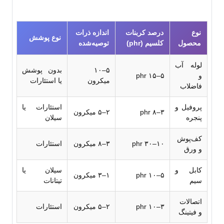
نوع 
درصد کربنات 
اندازه ذرات 
نوع پوشش
محصول
کلسیم (phr)
توصیه‌شده
لوله آب 
۵–۱۰ 
بدون پوشش 
و 
۵–۱۵ phr
میکرون
یا استئارات
فاضلاب
پروفیل و 
استئارات یا 
۳–۸ phr
۲–۵ میکرون
پنجره
سیلان
کف‌پوش 
۱۰–۳۰ phr
۳–۸ میکرون
استئارات
و ورق
کابل و 
سیلان یا 
۵–۱۰ phr
۱–۳ میکرون
سیم
تیتانات
اتصالات 
۳–۱۰ phr
۲–۵ میکرون
استئارات
و فیتینگ