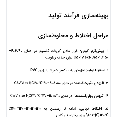
بهینه‌سازی فرآیند تولید
مراحل اختلاط و مخلوط‌سازی
۱. 
پیش‌گرم کردن:
 قرار دادن کربنات کلسیم در دمای 
40
4040
–
50°C50°\text{C}
C
50°
 برای حذف رطوبت
۲. 
اختلاط اولیه:
 افزودن به میکسر همراه با رزین PVC
۳. 
افزودن تثبیت‌کننده:
 در دمای 
80
8080
–
90°C90°\text{C}
C
90°
۴. 
افزودن روان‌کننده‌ها:
 در دمای 
110
110110
–
120°C120°\text{C}
C
120°
۵. 
اختلاط نهایی:
 ادامه تا رسیدن به 
130
130130
–
140°C140°
C
140°
\text{C}
 برای یکنواختی کامل