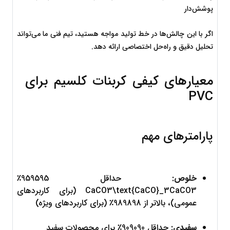
پوشش‌دار
اگر با این چالش‌ها در خط تولید مواجه هستید، تیم فنی ما می‌تواند 
تحلیل دقیق و راه‌حل اختصاصی ارائه دهد.
معیارهای کیفی کربنات کلسیم برای 
PVC
پارامترهای مهم
خلوص:
 حداقل 
95
9595
٪ 
3
CaCO
CaCO3\text{CaCO}_3
 (برای کاربردهای 
عمومی)، بالاتر از 
98
9898
٪ (برای کاربردهای ویژه)
سفیدی:
 حداقل 
90
9090
٪ برای محصولات سفید