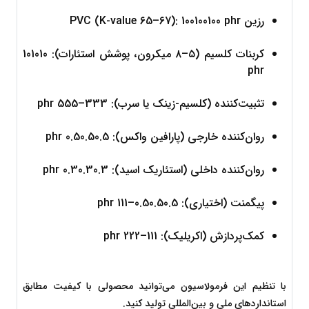
رزین PVC (K-value 65–67): 
 phr
100
100100
کربنات کلسیم (۵–۸ میکرون، پوشش استئارات): 
10
1010
phr
تثبیت‌کننده (کلسیم-زینک یا سرب): 
3
33
–
5
55
 phr
روان‌کننده خارجی (پارافین واکس): 
0.5
0.50.5
 phr
روان‌کننده داخلی (استئاریک اسید): 
0.3
0.30.3
 phr
پیگمنت (اختیاری): 
0.5
0.50.5
–
1
11
 phr
کمک‌پردازش (اکریلیک): 
1
11
–
2
22
 phr
با تنظیم این فرمولاسیون می‌توانید محصولی با کیفیت مطابق 
استانداردهای ملی و بین‌المللی تولید کنید.