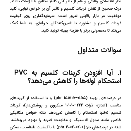
نظر اقتصادی رقابتی و هم از نظر فنی کاملاً مطابق با الزامات باشند. 
درک صحیح از نقش کربنات کلسیم و تاثیر آن بر خواص نهایی، کلید 
موفقیت در بازار رقابتی امروز است. سرمایه‌گذاری روی کیفیت 
کربنات کلسیم و مشاوره با تامین‌کنندگان حرفه‌ای، به شما کمک 
می‌کند تا محصولی برتر با هزینه بهینه تولید کنید.
سوالات متداول 
۱. آیا افزودن کربنات کلسیم به PVC 
استحکام لوله‌ها را کاهش می‌دهد؟
در درصدهای بهینه (
5
55
–
15
1515
 phr) و با استفاده از گریدهای 
مناسب (اندازه ذرات 
2
22
–
10
1010
 میکرون و پوشش‌دار)، کربنات 
کلسیم نه‌تنها استحکام را کاهش نمی‌دهد بلکه خواص مکانیکی 
خاصی مانند مدول الاستیک و مقاومت ضربه را بهبود می‌بخشد. 
البته در درصدهای بالا (
>20>20
>
20
 phr) یا با کیفیت نامناسب، ممکن 