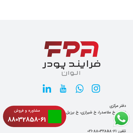
دفتر مرکزی
مشاوره و فروش
تهران، خ ملاصدرا، خ شیرازی، خ برزیل غربی، پلاک 57، طبقه2، واحد
88032858-61
7
تلفن:
61-88032858-021