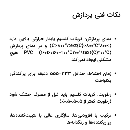
نکات فنی پردازش
دمای پردازش: کربنات کلسیم پایدار حرارتی بالایی دارد 
(
>800°C>800°\text{C}
C
800°
>
) و در دمای پردازش 
C
200°
200°C200°\text{C}
–
160
160160
PVC (
) هیچ 
مشکلی ایجاد نمی‌کند
زمان اختلاط: حداقل 
3
33
–
5
55
 دقیقه برای پراکندگی 
یکنواخت
رطوبت: کربنات کلسیم باید قبل از مصرف خشک شود 
(رطوبت کمتر از 
0.5
0.50.5
٪)
ترکیب با افزودنی‌ها: سازگاری عالی با تثبیت‌کننده‌ها، 
روان‌کننده‌ها و رنگدانه‌ها