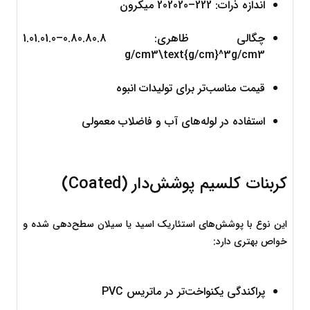
اندازه ذرات: 
2
22
–
20
2020
 میکرون
چگالی ظاهری: 
0.8
0.80.8
–
1.0
1.01.0
g/cm3\text{g/cm}^3
g/cm
3
قیمت مناسب‌تر برای تولیدات انبوه
استفاده در لوله‌های آب و فاضلاب معمولی
کربنات کلسیم پوشش‌دار (Coated)
این نوع با پوشش‌های استئاریک اسید یا سیلان سطح‌دهی شده و 
خواص بهتری دارد:
پراکندگی یکنواخت‌تر در ماتریس PVC