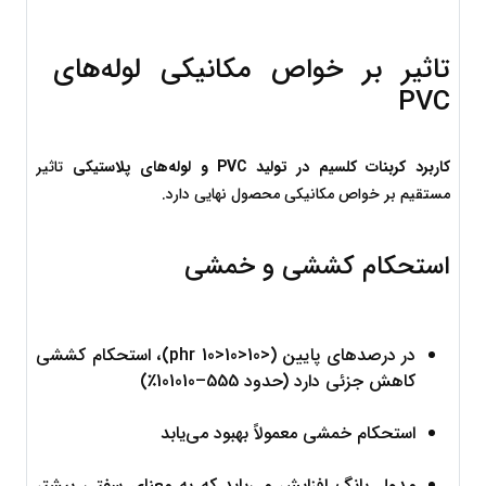
تاثیر بر خواص مکانیکی لوله‌های 
PVC
کاربرد کربنات کلسیم در تولید PVC و لوله‌های پلاستیکی
 تاثیر 
مستقیم بر خواص مکانیکی محصول نهایی دارد.
استحکام کششی و خمشی
در درصدهای پایین (
<10<10
<
10
 phr)، استحکام کششی 
کاهش جزئی دارد (حدود 
5
55
–
10
1010
٪)
استحکام خمشی معمولاً بهبود می‌یابد
مدول یانگ افزایش می‌یابد که به معنای سفتی بیشتر 