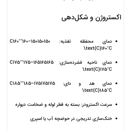
اکستروژن و شکل‌دهی
دمای محفظه تغذیه: 
150
150150
–
160°C160°
\text{C}
160°
C
دمای ناحیه فشرده‌سازی: 
165
165165
–
175°C175°
\text{C}
175°
C
دمای هد و دای: 
175
175175
–
185°C185°
\text{C}
185°
C
سرعت اکسترودر: بسته به قطر لوله و ضخامت دیواره
خنک‌سازی تدریجی در حوضچه آب یا اسپری