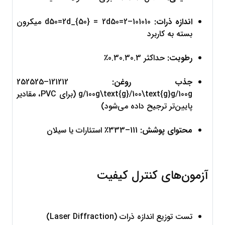
اندازه ذرات:
10
1010
–
2
=
50
d
d50=2d_{50} = 2
 میکرون 
بسته به کاربرد
رطوبت:
 حداکثر 
0.3
0.30.3
٪
جذب روغن:
12
1212
–
25
2525
g
/100
g
g/100g\text{g}/100\text{g}
 (برای PVC، مقادیر 
پایین‌تر ترجیح داده می‌شود)
محتوای پوشش:
1
11
–
3
33
٪ استئارات یا سیلان
آزمون‌های کنترل کیفیت
تست توزیع اندازه ذرات (Laser Diffraction)