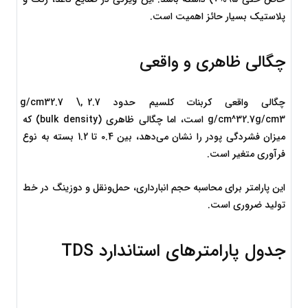
پلاستیک بسیار حائز اهمیت است.
چگالی ظاهری و واقعی
چگالی واقعی کربنات کلسیم حدود 
2.7 g/cm32.7 \, 
3
m
c
/
g
2.7
g/cm^3
 است، اما چگالی ظاهری (bulk density) که 
میزان فشردگی پودر را نشان می‌دهد، بین 0.4 تا 1.2 بسته به نوع 
فرآوری متغیر است.
این پارامتر برای محاسبه حجم انبارداری، حمل‌ونقل و دوزینگ در خط 
تولید ضروری است.
جدول پارامترهای استاندارد TDS