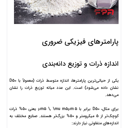
پارامترهای فیزیکی ضروری
اندازه ذرات و توزیع دانه‌بندی
یکی از حیاتی‌ترین پارامترها، اندازه متوسط ذرات (معمولاً با D50 
نشان داده می‌شود) است. این عدد میانه توزیع ذرات را نشان 
می‌دهد.
برای مثال، D50 برابر با 
5 μm5 \, \mu m
m
μ
5
 یعنی 50% ذرات 
کوچک‌تر از 5 میکرومتر و 50% بزرگ‌تر هستند. صنایع مختلف به 
اندازه‌های متفاوتی نیاز دارند: