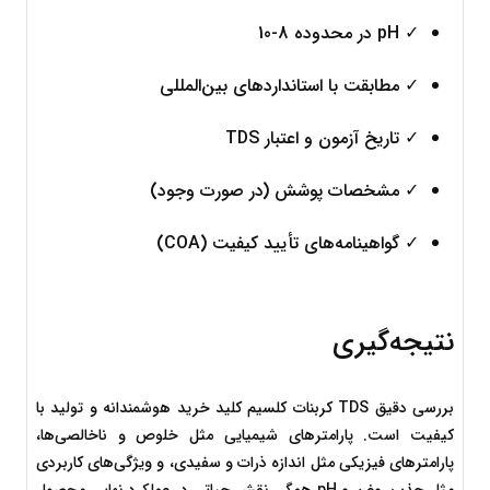
✓ pH در محدوده 8-10
✓ مطابقت با استانداردهای بین‌المللی
✓ تاریخ آزمون و اعتبار TDS
✓ مشخصات پوشش (در صورت وجود)
✓ گواهینامه‌های تأیید کیفیت (COA)
نتیجه‌گیری
بررسی دقیق TDS کربنات کلسیم کلید خرید هوشمندانه و تولید با 
کیفیت است. پارامترهای شیمیایی مثل خلوص و ناخالصی‌ها، 
پارامترهای فیزیکی مثل اندازه ذرات و سفیدی، و ویژگی‌های کاربردی 
مثل جذب روغن و pH همگی نقش حیاتی در عملکرد نهایی محصول 