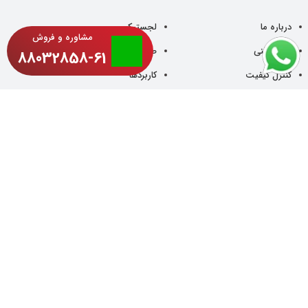
درباره ما
لجستیک
مشاوره و فروش
دانش فنی
صادرات
88032858-61
کنترل کیفیت
کاربردها
دیتاشیت
خدمات مشتریان
پایایی محیط زیست
مقالات
فرصت استخدام
اخبار
تماس با ما
تمامی حقوق این وب سایت متعلق به شرکت فرایند پودر الوان می باشد.