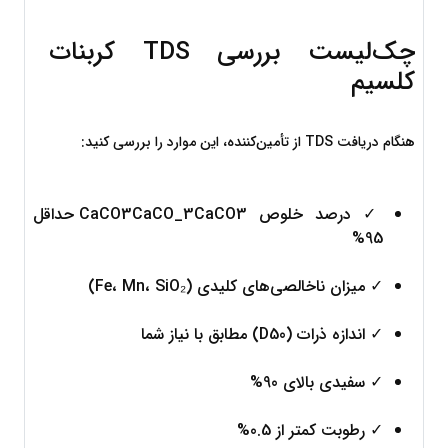
چک‌لیست بررسی TDS کربنات 
کلسیم
هنگام دریافت TDS از تأمین‌کننده، این موارد را بررسی کنید:
✓ درصد خلوص 
3
O
C
a
C
CaCO3CaCO_3
 حداقل 
95%
✓ میزان ناخالصی‌های کلیدی (Fe، Mn، SiO₂)
✓ اندازه ذرات (D50) مطابق با نیاز شما
✓ سفیدی بالای 90%
✓ رطوبت کمتر از 0.5%