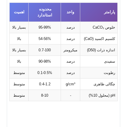
محدوده 
پارامتر
واحد
اهمیت
استاندارد
خلوص CaCO₃
درصد
95-99%
بسیار بالا
کلسیم اکسید (CaO)
درصد
54-56%
بالا
اندازه ذرات (D50)
میکرومتر
0.7-100
بسیار بالا
سفیدی
درصد
90-98%
بالا
رطوبت
درصد
0.1-0.5%
متوسط
چگالی ظاهری
g/cm³
0.4-1.2
متوسط
pH (محلول 10%)
-
8-10
متوسط