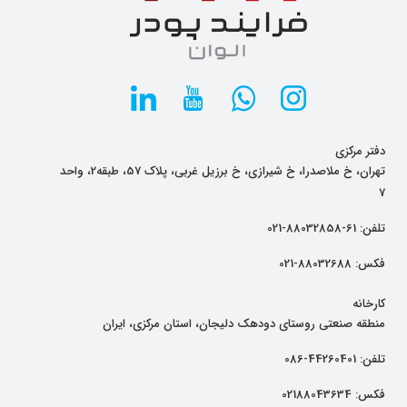
دفتر مرکزی
تهران، خ ملاصدرا، خ شیرازی، خ برزیل غربی، پلاک 57، طبقه2، واحد
7
تلفن:
61-88032858-021
فکس:
88032688-021
کارخانه
منطقه صنعتی روستای دودهک دلیجان، استان مرکزی، ایران
تلفن:
44260401-086
فکس:
02188043634