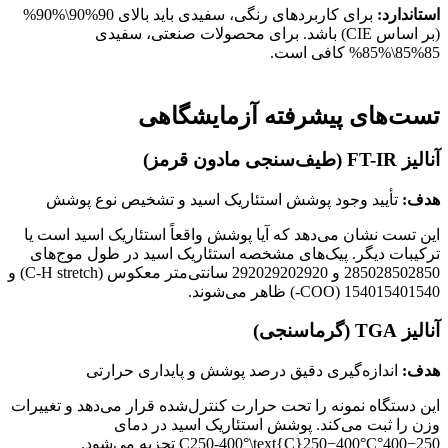
استاندارد:
برای کاربردهای رنگی، سفیدی باید بالای
90%90\%
90%
(بر اساس CIE) باشد. برای محصولات صنعتی، سفیدی
85%85\%
85%
کافی است.
تست‌های پیشرفته آزمایشگاهی
آنالیز FT-IR (طیف‌سنجی مادون قرمز)
هدف:
تأیید وجود پوشش استئاریک اسید و تشخیص نوع پوشش
این تست نشان می‌دهد که آیا پوشش واقعاً استئاریک اسید است یا
ترکیبات دیگر. پیک‌های مشخصه استئاریک اسید در طول موج‌های
2850
28502850
و
2920
29202920
سانتی‌متر معکوس (C-H stretch) و
1540
15401540
(COO-) ظاهر می‌شوند.
آنالیز TGA (گرماسنجی)
هدف:
اندازه‌گیری دقیق درصد پوشش و پایداری حرارتی
این دستگاه نمونه را تحت حرارت کنترل‌شده قرار می‌دهد و تغییرات
وزن را ثبت می‌کند. پوشش استئاریک اسید در دمای
250−400°C250-400°\text{C}
C
400°
−
250
تجزیه می‌شود.