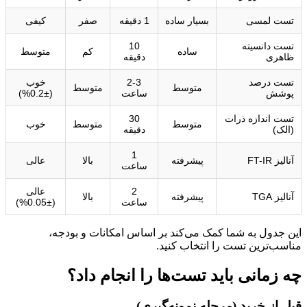
تست لمسی
بسیار ساده
1 دقیقه
صفر
کیفی
تست دانسیته
10
ساده
کم
متوسط
ظاهری
دقیقه
تست درصد
2-3
خوب
متوسط
متوسط
پوشش
ساعت
(±0.2%)
تست اندازه ذرات
30
متوسط
متوسط
خوب
(الک)
دقیقه
1
آنالیز FT-IR
پیشرفته
بالا
عالی
ساعت
2
عالی
آنالیز TGA
پیشرفته
بالا
ساعت
(±0.05%)
این جدول به شما کمک می‌کند بر اساس امکانات و بودجه،
مناسب‌ترین تست را انتخاب کنید.
چه زمانی باید تست‌ها را انجام داد؟
قبل از خرید (مرحله نمونه‌گیری)