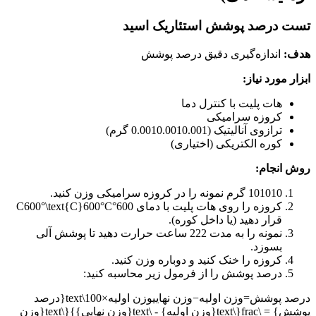
تست درصد پوشش استئاریک اسید
هدف:
اندازه‌گیری دقیق درصد پوشش
ابزار مورد نیاز:
هات پلیت با کنترل دما
کروزه سرامیکی
ترازوی آنالیتیک (
0.001
0.0010.001
گرم)
کوره الکتریکی (اختیاری)
روش انجام:
10
1010
گرم نمونه را در کروزه سرامیکی وزن کنید.
کروزه را روی هات پلیت با دمای
600°C600°\text{C}
C
600°
قرار دهید (یا داخل کوره).
نمونه را به مدت
2
22
ساعت حرارت دهید تا پوشش آلی
بسوزد.
کروزه را خنک کنید و دوباره وزن کنید.
درصد پوشش را از فرمول زیر محاسبه کنید:
درصد پوشش=وزن اولیه−وزن نهاییوزن اولیه×100\text{درصد
پوشش} = \frac{\text{وزن اولیه} - \text{وزن نهایی}}{\text{وزن