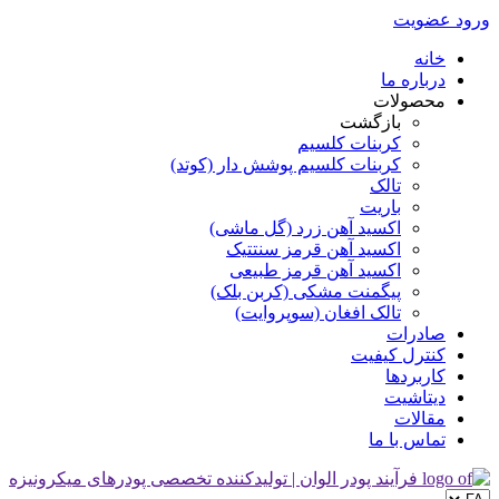
ورود
عضویت
خانه
درباره ما
محصولات
بازگشت
کربنات کلسیم
کربنات کلسیم پوشش دار (کوتد)
تالک
باریت
اکسید آهن زرد (گل ماشی)
اکسید آهن قرمز سنتتیک
اکسید آهن قرمز طبیعی
پیگمنت مشکی (کربن بلک)
تالک افغان (سوپروایت)
صادرات
کنترل کیفیت
کاربردها
دیتاشیت
مقالات
تماس با ما