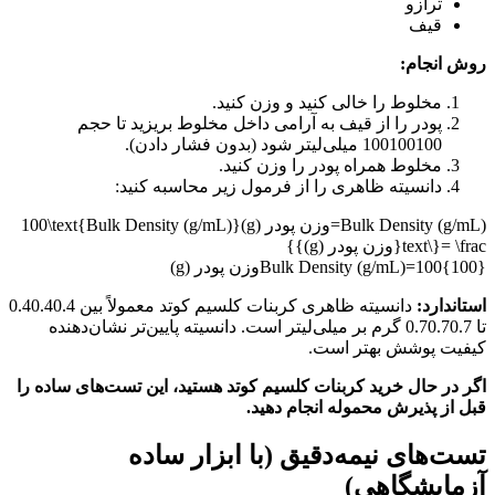
ترازو
قیف
روش انجام:
مخلوط را خالی کنید و وزن کنید.
پودر را از قیف به آرامی داخل مخلوط بریزید تا حجم
100
100100
میلی‌لیتر شود (بدون فشار دادن).
مخلوط همراه پودر را وزن کنید.
دانسیته ظاهری را از فرمول زیر محاسبه کنید:
Bulk Density (g/mL)=وزن پودر (g)100\text{Bulk Density (g/mL)}
= \frac{\text{وزن پودر (g)}}
{100}
100
=
Bulk Density (g/mL)
وزن پودر (g)
استاندارد:
دانسیته ظاهری کربنات کلسیم کوتد معمولاً بین
0.4
0.40.4
تا
0.7
0.70.7
گرم بر میلی‌لیتر است. دانسیته پایین‌تر نشان‌دهنده
کیفیت پوشش بهتر است.
اگر در حال خرید کربنات کلسیم کوتد هستید، این تست‌های ساده را
قبل از پذیرش محموله انجام دهید.
تست‌های نیمه‌دقیق (با ابزار ساده
آزمایشگاهی)