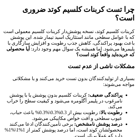
چرا تست کربنات کلسیم کوتد ضروری
است؟
کربنات کلسیم کوتد، نسخه پوشش‌دار کربنات کلسیم معمولی است
که با عوامل سطحی مانند استئاریک اسید تیمار شده. این پوشش
باعث بهبود پراکندگی، کاهش جذب رطوبت و افزایش سازگاری با
پلیمرها می‌شود. اما همیشه یک سوال مهم وجود دارد:
آیا محصولی
که خریده‌اید واقعاً کوتد است؟
مشکلات ناشی از عدم تست
بسیاری از تولیدکنندگان بدون تست خرید می‌کنند و با مشکلاتی
مواجه می‌شوند:
پراکندگی ضعیف:
کربنات کلسیم بدون پوشش یا با پوشش
نامرغوب در پلیمر آگلومره می‌شود و کیفیت سطح را خراب
می‌کند.
رطوبت بالا:
رطوبت بیش از
0.3%0.3\%
0.3%
باعث حباب،
عیوب سطحی و افت خواص مکانیکی می‌شود.
درصد پوشش نامشخص:
برخی تأمین‌کنندگان ادعا می‌کنند
محصولشان کوتد است، اما درصد پوشش کمتر از
1%1\%
1%
دارد که عملاً بی‌اثر است.