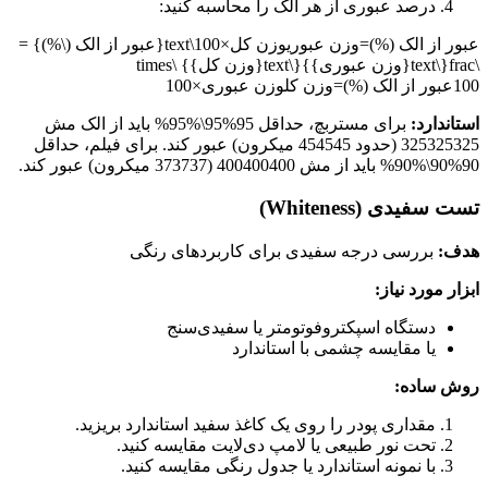
درصد عبوری از هر الک را محاسبه کنید:
عبور از الک (%)=وزن عبوریوزن کل×100\text{عبور از الک (\%)} =
\frac{\text{وزن عبوری}}{\text{وزن کل}} \times
100
عبور از الک (%)
=
وزن کل
وزن عبوری
×
100
استاندارد:
برای مستربچ، حداقل
95%95\%
95%
باید از الک مش
325
325325
(حدود
45
4545
میکرون) عبور کند. برای فیلم، حداقل
90%90\%
90%
باید از مش
400
400400
(
37
3737
میکرون) عبور کند.
تست سفیدی (Whiteness)
هدف:
بررسی درجه سفیدی برای کاربردهای رنگی
ابزار مورد نیاز:
دستگاه اسپکتروفوتومتر یا سفیدی‌سنج
یا مقایسه چشمی با استاندارد
روش ساده:
مقداری پودر را روی یک کاغذ سفید استاندارد بریزید.
تحت نور طبیعی یا لامپ دی‌لایت مقایسه کنید.
با نمونه استاندارد یا جدول رنگی مقایسه کنید.