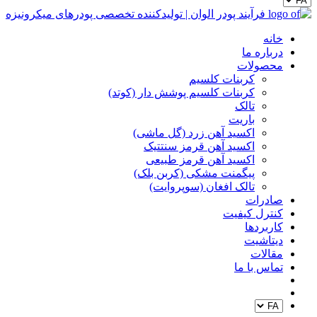
خانه
درباره ما
محصولات
کربنات کلسیم
کربنات کلسیم پوشش دار (کوتد)
تالک
باریت
اکسید آهن زرد (گل ماشی)
اکسید آهن قرمز سنتتیک
اکسید آهن قرمز طبیعی
پیگمنت مشکی (کربن بلک)
تالک افغان (سوپروایت)
صادرات
کنترل کیفیت
کاربردها
دیتاشیت
مقالات
تماس با ما