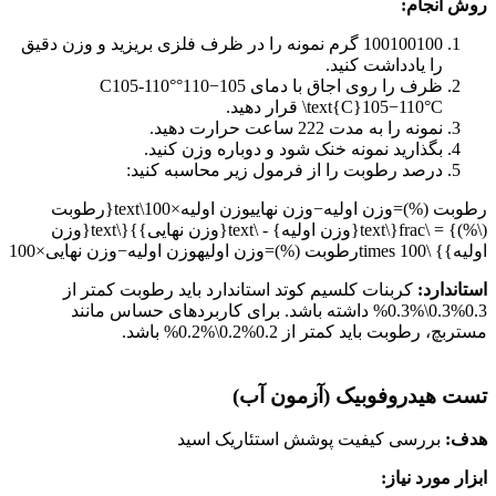
روش انجام:
100
100100
گرم نمونه را در ظرف فلزی بریزید و وزن دقیق
را یادداشت کنید.
ظرف را روی اجاق با دمای
105−110°C105-110°
C
110°
−
105
\text{C}
قرار دهید.
نمونه را به مدت
2
22
ساعت حرارت دهید.
بگذارید نمونه خنک شود و دوباره وزن کنید.
درصد رطوبت را از فرمول زیر محاسبه کنید:
رطوبت (%)=وزن اولیه−وزن نهاییوزن اولیه×100\text{رطوبت
(\%)} = \frac{\text{وزن اولیه} - \text{وزن نهایی}}{\text{وزن
اولیه}} \times 100
رطوبت (%)
=
وزن اولیه
وزن اولیه
−
وزن نهایی
×
100
استاندارد:
کربنات کلسیم کوتد استاندارد باید رطوبت کمتر از
0.3%0.3\%
0.3%
داشته باشد. برای کاربردهای حساس مانند
مستربچ، رطوبت باید کمتر از
0.2%0.2\%
0.2%
باشد.
تست هیدروفوبیک (آزمون آب)
هدف:
بررسی کیفیت پوشش استئاریک اسید
ابزار مورد نیاز: