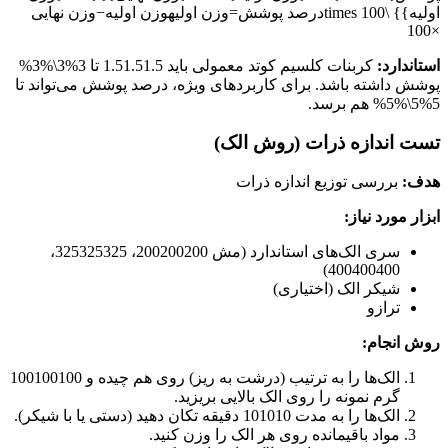
اولیه}} \times 100
درصد پوشش
=
وزن اولیه
وزن اولیه
−
وزن نهایی
100
×
استاندارد:
کربنات کلسیم کوتد معمولی باید
1.5
1.51.5
تا
3%3\%
3%
پوشش داشته باشد. برای کاربردهای ویژه، درصد پوشش می‌تواند تا
5%5\%
5%
هم برسد.
تست اندازه ذرات (روش الک)
هدف:
بررسی توزیع اندازه ذرات
ابزار مورد نیاز:
سری الک‌های استاندارد (مش
200
200200
،
325
325325
،
)
400400
400
شیکر الک (اختیاری)
ترازو
روش انجام:
الک‌ها را به ترتیب (درشت به ریز) روی هم چیده و
100
100100
گرم نمونه را روی الک بالایی بریزید.
الک‌ها را به مدت
10
1010
دقیقه تکان دهید (دستی یا با شیکر).
مواد باقیمانده روی هر الک را وزن کنید.