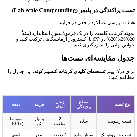
تست پراکندگی در پلیمر (Lab-scale Compounding)
هدف:
بررسی عملکرد واقعی در فرآیند
نمونه کربنات کلسیم را در یک فرمولاسیون استاندارد (مثلاً
20%20\%
20%
در PP) با اکسترودر آزمایشگاهی ترکیب کنید و
خواص نهایی را اندازه‌گیری کنید.
جدول مقایسه‌ای تست‌ها
برای درک بهتر
تست‌های کلیدی کربنات کلسیم کوتد
، این جدول را
مطالعه کنید:
سطح
زمان
نوع تست
هزینه
دقت
پیچیدگی
انجام
2
بسیار
متوسط
تست رطوبت
ساده
ساعت
کم
(±0.1%)
تست هیدروفوبیک
بسیار ساده
5 دقیقه
صفر
کیفی