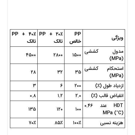
PP + ۴۰٪ 
PP + ۲۰٪ 
PP 
ویژگی
خالص
تالک
تالک
مدول کششی 
۴۵۰۰
۲۸۰۰
۱۵۰۰
(MPa)
استحکام کششی 
۲۸
۳۲
۳۵
(MPa)
ازدیاد طول (٪)
۲۰۰
۶
۳
انقباض قالب (٪)
۲.۰
۱.۲
۰.۸
HDT عند ۰.۴۶ 
۱۳۵
۱۲۰
۱۰۰
MPa (°C)
هزینه نسبی
۱۰۰٪
۸۵٪
۷۰٪