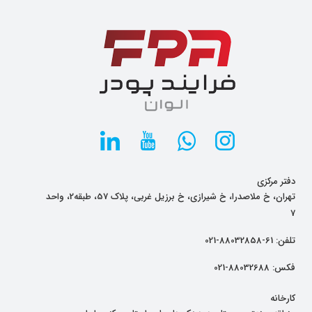
دفتر مرکزی
تهران، خ ملاصدرا، خ شیرازی، خ برزیل غربی، پلاک 57، طبقه2، واحد
7
تلفن:
61-88032858-021
فکس:
88032688-021
کارخانه