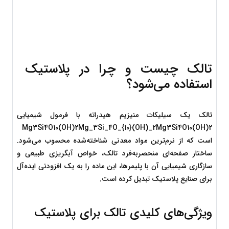
تالک چیست و چرا در پلاستیک 
استفاده می‌شود؟
تالک یک سیلیکات منیزیم هیدراته با فرمول شیمیایی 
Mg3Si4O10(OH)2Mg_3Si_4O_{10}(OH)_2
M
g
3
S
i
4
O
10
(
O
H
)
2
است که از نرم‌ترین مواد معدنی شناخته‌شده محسوب می‌شود. 
ساختار صفحه‌ای منحصربه‌فرد تالک، خواص آبگریزی طبیعی و 
سازگاری شیمیایی آن با پلیمرها، این ماده را به یک افزودنی ایده‌آل 
برای صنایع پلاستیک تبدیل کرده است.
ویژگی‌های کلیدی تالک برای پلاستیک