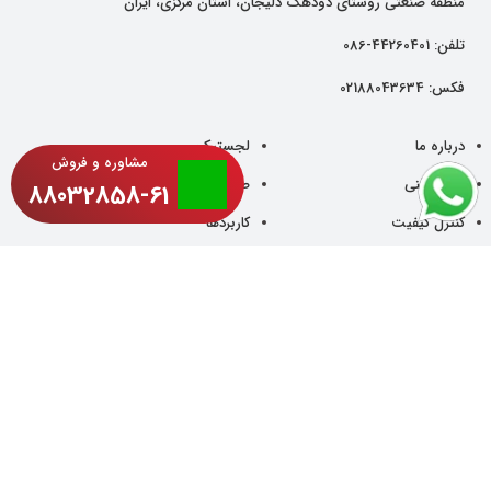
منطقه صنعتی روستای دودهک دلیجان، استان مرکزی، ایران
تلفن:
44260401-086
فکس:
02188043634
درباره ما
لجستیک
مشاوره و فروش
دانش فنی
صادرات
88032858-61
کنترل کیفیت
کاربردها
دیتاشیت
خدمات مشتریان
پایایی محیط زیست
مقالات
فرصت استخدام
اخبار